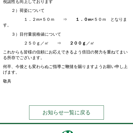
視認性も向上しております
２）荷姿について
１．２m×５０ｍ ⇒
１．０m
×５０ｍ となりま
す。
３）目付量規格値について
２５０ｇ／㎡ ⇒
２００ｇ
／㎡
これからも皆様の信頼にお応えできるよう倍旧の努力を重ねてまい
る所存でございます。
何卒、今後とも変わらぬご指導ご鞭撻を賜りますようお願い申し上
げます。
敬具
お知らせ一覧に戻る