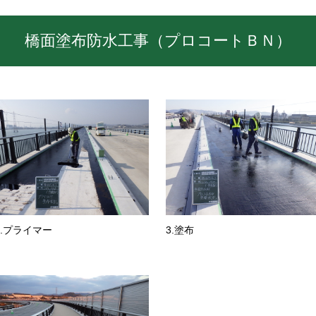
橋面塗布防水工事（プロコートＢＮ）
2.プライマー
3.塗布