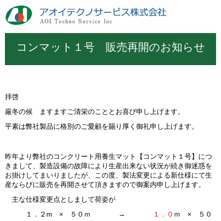
コンマット１号 販売再開のお知らせ
拝啓
厳冬の候 ますますご清栄のこととお喜び申し上げます。
平素は弊社製品に格別のご愛顧を賜り厚く御礼申し上げます。
昨年より弊社のコンクリート用養生マット【コンマット１号】につ
きまして、製造設備の故障により生産出来ない状況が続き御迷惑を
お掛けしてまいりましたが、この度、製法変更による新仕様にて生
産ならびに販売を再開させて頂きますので御案内申し上げます。
主な仕様変更点としまして荷姿が
１．２m × ５０ｍ →
１．０
ｍ × ５０