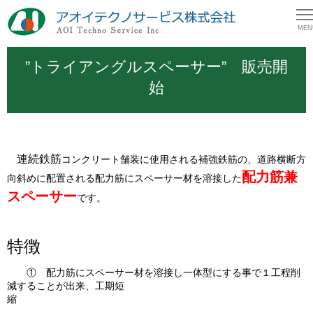
MEN
”トライアングルスペーサー” 販売開
始
連続鉄筋
コンク
リート舗装に使用される補強鉄筋の、道路横断方
配力筋兼
向斜めに配置される配力筋にスペーサー材を溶接した
スペーサー
です。
特徴
① 配力筋にスペーサー材を溶接し一体型にする事で１工程削
減することが出来、工期短